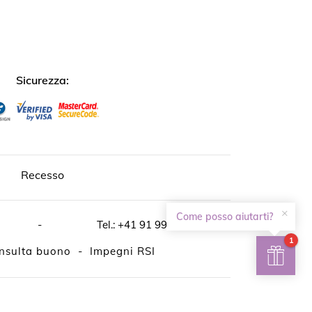
↺
✕
Sicurezza:
Recesso
×
Come posso aiutarti?
-
Tel.:
+41 91 993 02 03
1
nsulta buono
-
Impegni RSI
 partner:
SecretBox