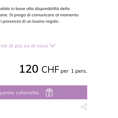
lido in base alla disponibilità della
zione. Si prega di comunicare al momento
in possesso di un buono regalo.
ne di più su di esso
120
zione sul nostro sito
www.dahara.ch
CHF
per
1 pers.
uesto cofanetto
Condivisione su Facebook
apythemev3.fo.share_t
Condivisione su L