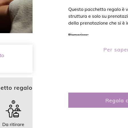
Questo pacchetto regalo è va
struttura e solo su prenota
della prenotazione che si è 
Riservazione:
Per telefono al numero
+41 91 993 02 03
Per saper
to
Via e-mail a
info@dahara.ch
Oppure tramite il nostro sistema di prenota
etto regalo
Regala q
Da ritirare