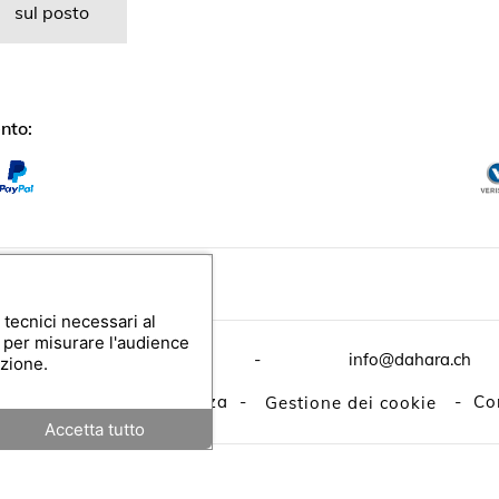
sul posto
nto:
vendita
 tecnici necessari al
i per misurare l'audience
912
Pazzallo-Lugano
-
info@dahara.ch
azione.
-
Politica sulla riservatezza
-
-
Co
Gestione dei cookie
Accetta tutto
®
, editore della soluzione per voucher e cofanetti regalo
|
Media