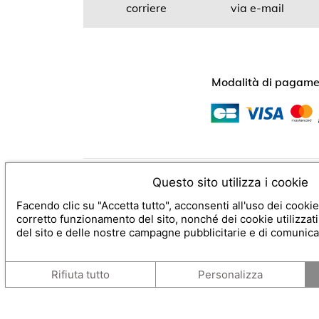
corriere
via e-mail
Modalità di pagame
Condizioni generali di 
Questo sito utilizza i cookie
Facendo clic su "Accetta tutto", acconsenti all'uso dei cookie
corretto funzionamento del sito, nonché dei cookie utilizzat
DAHARA
Via alla Sguancia 5
6
del sito e delle nostre campagne pubblicitarie e di comunic
Avviso legale
-
contatti
Rifiuta tutto
Personalizza
Console SecretBox 