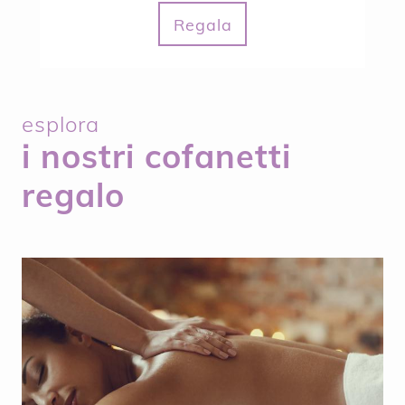
Regala
esplora
i nostri cofanetti
regalo