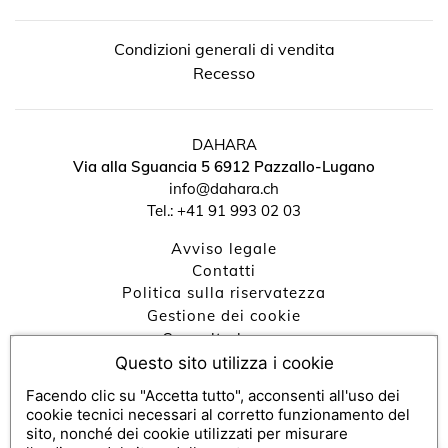
Condizioni generali di vendita
Recesso
DAHARA
Via alla Sguancia 5
6912
Pazzallo-Lugano
info@dahara.ch
↺
✕
Tel.:
+41 91 993 02 03
Avviso legale
contatti
Politica sulla riservatezza
Gestione dei cookie
Consulta buono
Impegni RSI
Questo sito utilizza i cookie
Facendo clic su "Accetta tutto", acconsenti all'uso dei
cookie tecnici necessari al corretto funzionamento del
Console SecretBox ®
, editore della soluzione per voucher e
sito, nonché dei cookie utilizzati per misurare